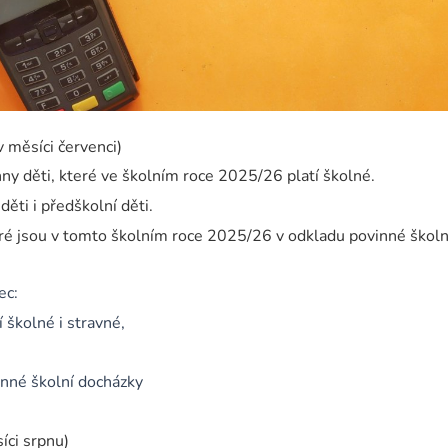
v měsíci červenci)
ny děti, které ve školním roce 2025/26 platí školné.
ěti i předškolní děti.
eré jsou v tomto školním roce 2025/26 v odkladu povinné školn
nec:
í školné i stravné,
nné školní docházky
íci srpnu)