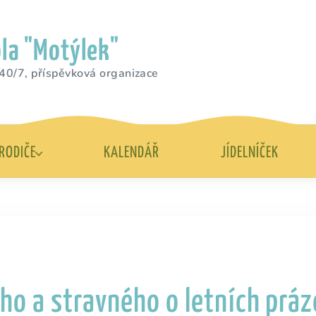
la "Motýlek"
40/7, příspěvková organizace
RODIČE
KALENDÁŘ
JÍDELNÍČEK
ého a stravného o letních prá