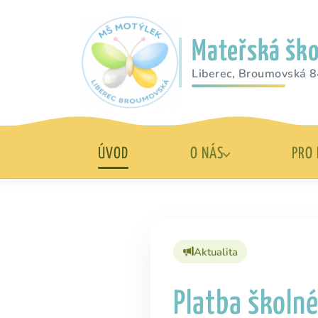
Mateřská ško
Liberec, Broumovská 8
ÚVOD
O NÁS
PRO 
Aktualita
Platba školn