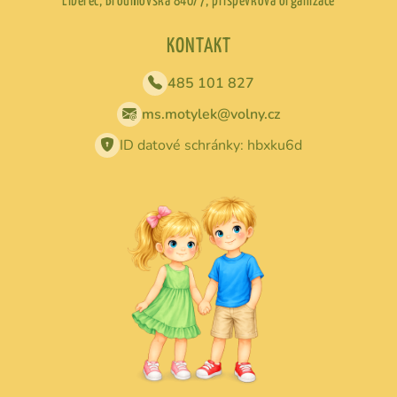
Liberec, Broumovská 840/7, příspěvková organizace
KONTAKT
485 101 827
ms.motylek@volny.cz
ID datové schránky: hbxku6d