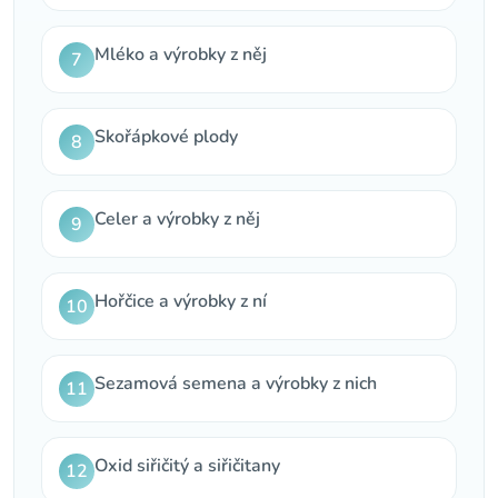
Mléko a výrobky z něj
7
Skořápkové plody
8
Celer a výrobky z něj
9
Hořčice a výrobky z ní
10
Sezamová semena a výrobky z nich
11
Oxid siřičitý a siřičitany
12