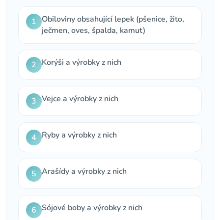
Obiloviny obsahující lepek (pšenice, žito,
1
ječmen, oves, špalda, kamut)
Korýši a výrobky z nich
2
Vejce a výrobky z nich
3
Ryby a výrobky z nich
4
Arašídy a výrobky z nich
5
Sójové boby a výrobky z nich
6