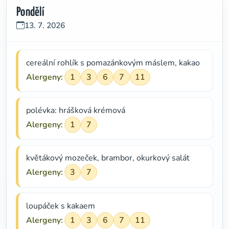
Pondělí
13. 7. 2026
cereální rohlík s pomazánkovým máslem, kakao
Alergeny:
1
3
6
7
11
polévka: hrášková krémová
Alergeny:
1
7
květákový mozeček, brambor, okurkový salát
Alergeny:
3
7
loupáček s kakaem
Alergeny:
1
3
6
7
11