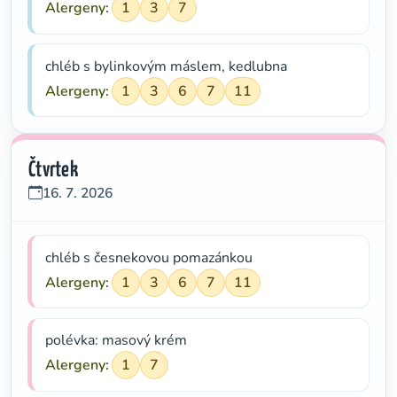
Alergeny:
1
3
7
chléb s bylinkovým máslem, kedlubna
Alergeny:
1
3
6
7
11
Čtvrtek
16. 7. 2026
chléb s česnekovou pomazánkou
Alergeny:
1
3
6
7
11
polévka: masový krém
Alergeny:
1
7