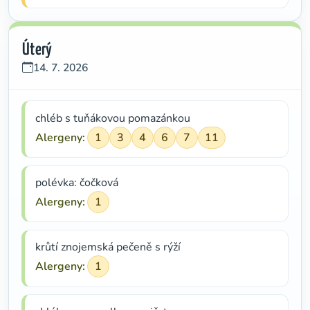
Úterý
14. 7. 2026
chléb s tuňákovou pomazánkou
Alergeny:
1
3
4
6
7
11
polévka: čočková
Alergeny:
1
krůtí znojemská pečeně s rýží
Alergeny:
1