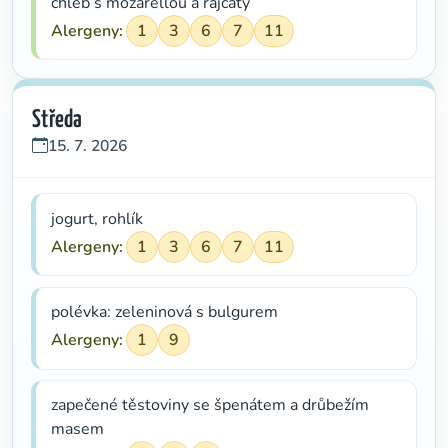
chléb s mozarellou a rajčaty
Alergeny:
1
3
6
7
11
Středa
15. 7. 2026
jogurt, rohlík
Alergeny:
1
3
6
7
11
polévka: zeleninová s bulgurem
Alergeny:
1
9
zapečené těstoviny se špenátem a drůbežím
masem