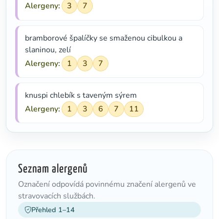
Alergeny:
3
7
bramborové špalíčky se smaženou cibulkou a
slaninou, zelí
Alergeny:
1
3
7
knuspi chlebík s taveným sýrem
Alergeny:
1
3
6
7
11
Seznam alergenů
Označení odpovídá povinnému značení alergenů ve
stravovacích službách.
Přehled 1–14