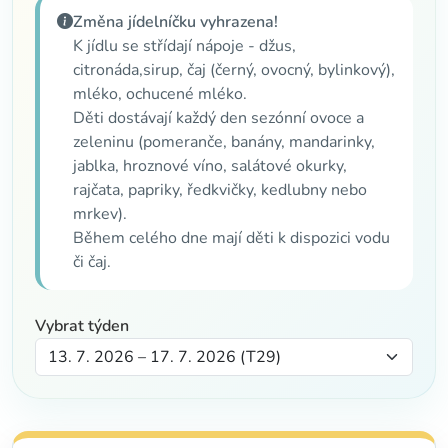
Změna jídelníčku vyhrazena!
K jídlu se střídají nápoje - džus,
citronáda,sirup, čaj (černý, ovocný, bylinkový),
mléko, ochucené mléko.
Děti dostávají každý den sezónní ovoce a
zeleninu (pomeranče, banány, mandarinky,
jablka, hroznové víno, salátové okurky,
rajčata, papriky, ředkvičky, kedlubny nebo
mrkev).
Během celého dne mají děti k dispozici vodu
či čaj.
Vybrat týden