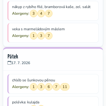
nákyp z rybího filé, bramborová kaše, zel. salát
Alergeny:
3
4
7
veka s marmeládovým máslem
Alergeny:
1
3
7
Pátek
17. 7. 2026
chléb se šunkovou pěnou
Alergeny:
1
3
6
7
11
polévka: kulajda